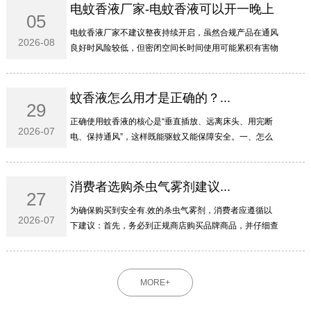
电蚊香液厂家-电蚊香液可以开一晚上
05
吗...
电蚊香液厂家不建议整夜持续开启‌，虽然合规产品在通风
2026-08
良好时风险较低，但密闭空间长时间使用可能累积有害物
质，特殊人群更需谨慎。‌‌‌一、为啥不建议开一整晚电蚊香
液主要含拟除虫菊酯类成分，虽然低毒，但整夜...
蚊香液怎么用才是正确的？...
29
正确使用蚊香液的核心是“垂直插放、远离床头、用完断
2026-07
电、保持通风”‌，这样既能驱蚊又能保障安全。‌‌‌一、怎么
插才安全瓶身必须‌垂直于插座‌，不能横插或倒置，防止药
液泄漏流入插孔引发短路或火灾。液体用尽...
消费者选购杀虫气雾剂建议...
27
为确保购买到安全有.效的杀虫气雾剂，消费者应遵循以
2026-07
下建议：首先，务必到正规商店购买品牌商品，并仔细查
看罐体上是否标有完整的农药登记证号（或农药临时登记
证号）和产品标准号；其次，要仔细查看产品成分的组
成...
MORE+