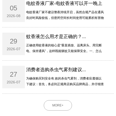
电蚊香液厂家-电蚊香液可以开一晚上
05
吗...
电蚊香液厂家不建议整夜持续开启‌，虽然合规产品在通风
2026-08
良好时风险较低，但密闭空间长时间使用可能累积有害物
质，特殊人群更需谨慎。‌‌‌一、为啥不建议开一整晚电蚊香
液主要含拟除虫菊酯类成分，虽然低毒，但整夜...
蚊香液怎么用才是正确的？...
29
正确使用蚊香液的核心是“垂直插放、远离床头、用完断
2026-07
电、保持通风”‌，这样既能驱蚊又能保障安全。‌‌‌一、怎么
插才安全瓶身必须‌垂直于插座‌，不能横插或倒置，防止药
液泄漏流入插孔引发短路或火灾。液体用尽...
消费者选购杀虫气雾剂建议...
27
为确保购买到安全有.效的杀虫气雾剂，消费者应遵循以
2026-07
下建议：首先，务必到正规商店购买品牌商品，并仔细查
看罐体上是否标有完整的农药登记证号（或农药临时登记
证号）和产品标准号；其次，要仔细查看产品成分的组
成...
MORE+