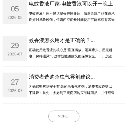
电蚊香液厂家-电蚊香液可以开一晚上
05
吗...
电蚊香液厂家不建议整夜持续开启‌，虽然合规产品在通风
2026-08
良好时风险较低，但密闭空间长时间使用可能累积有害物
质，特殊人群更需谨慎。‌‌‌一、为啥不建议开一整晚电蚊香
液主要含拟除虫菊酯类成分，虽然低毒，但整夜...
蚊香液怎么用才是正确的？...
29
正确使用蚊香液的核心是“垂直插放、远离床头、用完断
2026-07
电、保持通风”‌，这样既能驱蚊又能保障安全。‌‌‌一、怎么
插才安全瓶身必须‌垂直于插座‌，不能横插或倒置，防止药
液泄漏流入插孔引发短路或火灾。液体用尽...
消费者选购杀虫气雾剂建议...
27
为确保购买到安全有.效的杀虫气雾剂，消费者应遵循以
2026-07
下建议：首先，务必到正规商店购买品牌商品，并仔细查
看罐体上是否标有完整的农药登记证号（或农药临时登记
证号）和产品标准号；其次，要仔细查看产品成分的组
成...
MORE+