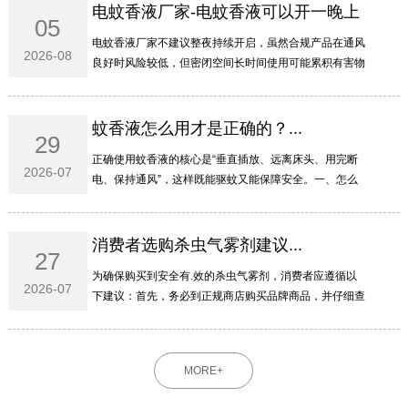
电蚊香液厂家-电蚊香液可以开一晚上
05
吗...
电蚊香液厂家不建议整夜持续开启‌，虽然合规产品在通风
2026-08
良好时风险较低，但密闭空间长时间使用可能累积有害物
质，特殊人群更需谨慎。‌‌‌一、为啥不建议开一整晚电蚊香
液主要含拟除虫菊酯类成分，虽然低毒，但整夜...
蚊香液怎么用才是正确的？...
29
正确使用蚊香液的核心是“垂直插放、远离床头、用完断
2026-07
电、保持通风”‌，这样既能驱蚊又能保障安全。‌‌‌一、怎么
插才安全瓶身必须‌垂直于插座‌，不能横插或倒置，防止药
液泄漏流入插孔引发短路或火灾。液体用尽...
消费者选购杀虫气雾剂建议...
27
为确保购买到安全有.效的杀虫气雾剂，消费者应遵循以
2026-07
下建议：首先，务必到正规商店购买品牌商品，并仔细查
看罐体上是否标有完整的农药登记证号（或农药临时登记
证号）和产品标准号；其次，要仔细查看产品成分的组
成...
MORE+