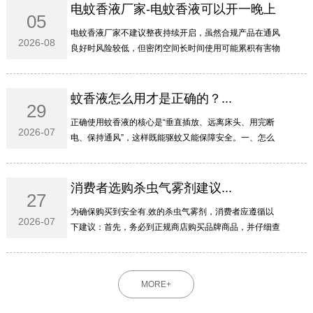
电蚊香液厂家-电蚊香液可以开一晚上
05
吗...
电蚊香液厂家不建议整夜持续开启‌，虽然合规产品在通风
2026-08
良好时风险较低，但密闭空间长时间使用可能累积有害物
质，特殊人群更需谨慎。‌‌‌一、为啥不建议开一整晚电蚊香
液主要含拟除虫菊酯类成分，虽然低毒，但整夜...
蚊香液怎么用才是正确的？...
29
正确使用蚊香液的核心是“垂直插放、远离床头、用完断
2026-07
电、保持通风”‌，这样既能驱蚊又能保障安全。‌‌‌一、怎么
插才安全瓶身必须‌垂直于插座‌，不能横插或倒置，防止药
液泄漏流入插孔引发短路或火灾。液体用尽...
消费者选购杀虫气雾剂建议...
27
为确保购买到安全有.效的杀虫气雾剂，消费者应遵循以
2026-07
下建议：首先，务必到正规商店购买品牌商品，并仔细查
看罐体上是否标有完整的农药登记证号（或农药临时登记
证号）和产品标准号；其次，要仔细查看产品成分的组
成...
MORE+