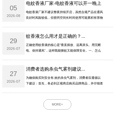
电蚊香液厂家-电蚊香液可以开一晚上
05
吗...
电蚊香液厂家不建议整夜持续开启‌，虽然合规产品在通风
2026-08
良好时风险较低，但密闭空间长时间使用可能累积有害物
质，特殊人群更需谨慎。‌‌‌一、为啥不建议开一整晚电蚊香
液主要含拟除虫菊酯类成分，虽然低毒，但整夜...
蚊香液怎么用才是正确的？...
29
正确使用蚊香液的核心是“垂直插放、远离床头、用完断
2026-07
电、保持通风”‌，这样既能驱蚊又能保障安全。‌‌‌一、怎么
插才安全瓶身必须‌垂直于插座‌，不能横插或倒置，防止药
液泄漏流入插孔引发短路或火灾。液体用尽...
消费者选购杀虫气雾剂建议...
27
为确保购买到安全有.效的杀虫气雾剂，消费者应遵循以
2026-07
下建议：首先，务必到正规商店购买品牌商品，并仔细查
看罐体上是否标有完整的农药登记证号（或农药临时登记
证号）和产品标准号；其次，要仔细查看产品成分的组
成...
MORE+