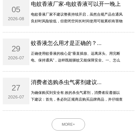
电蚊香液厂家-电蚊香液可以开一晚上
05
吗...
电蚊香液厂家不建议整夜持续开启‌，虽然合规产品在通风
2026-08
良好时风险较低，但密闭空间长时间使用可能累积有害物
质，特殊人群更需谨慎。‌‌‌一、为啥不建议开一整晚电蚊香
液主要含拟除虫菊酯类成分，虽然低毒，但整夜...
蚊香液怎么用才是正确的？...
29
正确使用蚊香液的核心是“垂直插放、远离床头、用完断
2026-07
电、保持通风”‌，这样既能驱蚊又能保障安全。‌‌‌一、怎么
插才安全瓶身必须‌垂直于插座‌，不能横插或倒置，防止药
液泄漏流入插孔引发短路或火灾。液体用尽...
消费者选购杀虫气雾剂建议...
27
为确保购买到安全有.效的杀虫气雾剂，消费者应遵循以
2026-07
下建议：首先，务必到正规商店购买品牌商品，并仔细查
看罐体上是否标有完整的农药登记证号（或农药临时登记
证号）和产品标准号；其次，要仔细查看产品成分的组
成...
MORE+